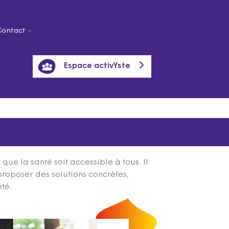
Contact
Espace activYste
ue la santé soit accessible à tous. Il
proposer des solutions concrètes,
été.