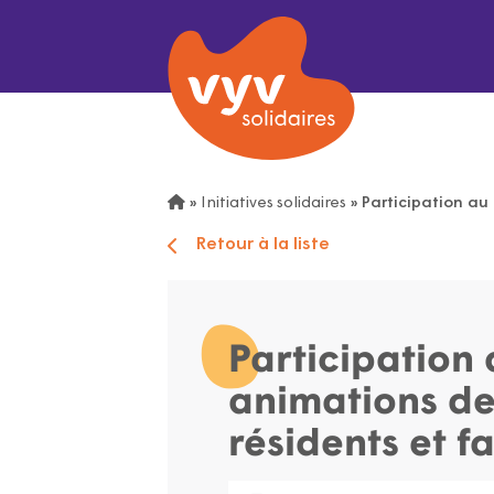
»
Initiatives solidaires
»
Participation au
Retour à la liste
Participation
animations de
résidents et f