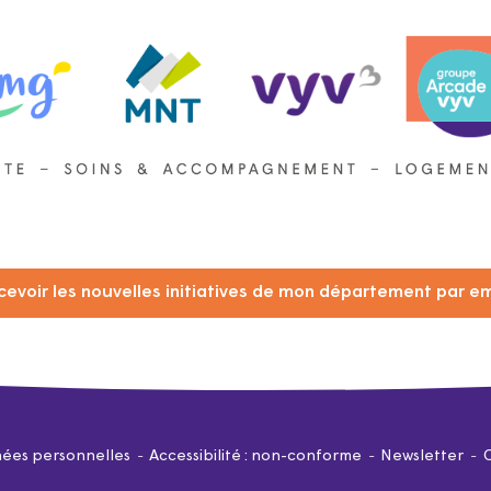
cevoir les nouvelles initiatives de mon département par em
ées personnelles
Accessibilité : non-conforme
Newsletter