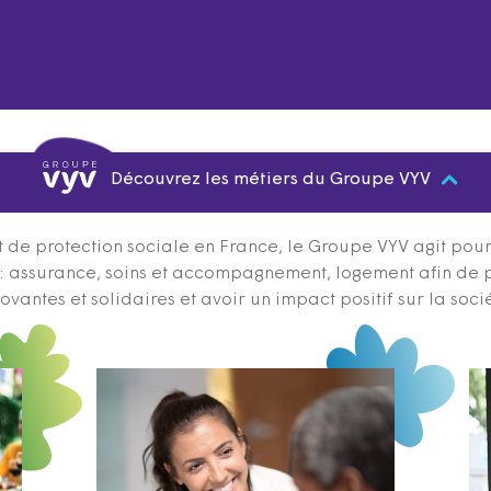
Découvrez les métiers du Groupe VYV
 de protection sociale en France, le Groupe VYV agit pour q
s : assurance, soins et accompagnement, logement afin de 
ovantes et solidaires et avoir un impact positif sur la soci