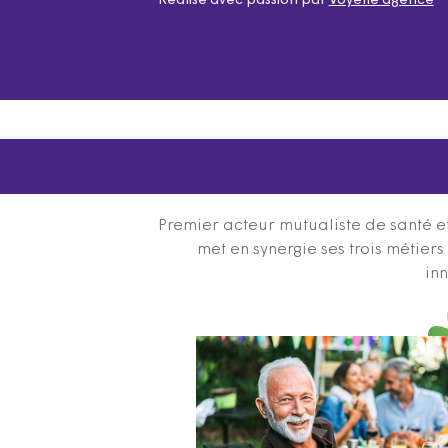
Réalisé avec passion par
Voyelle agence
Premier acteur mutualiste de santé et
met en synergie ses trois métier
inn