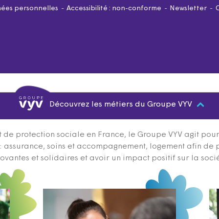
ées personnelles
Accessibilité : non-conforme
Newsletter
Découvrez les métiers du Groupe VYV
 de protection sociale en France, le Groupe VYV agit pour q
s : assurance, soins et accompagnement, logement afin de 
ovantes et solidaires et avoir un impact positif sur la soci