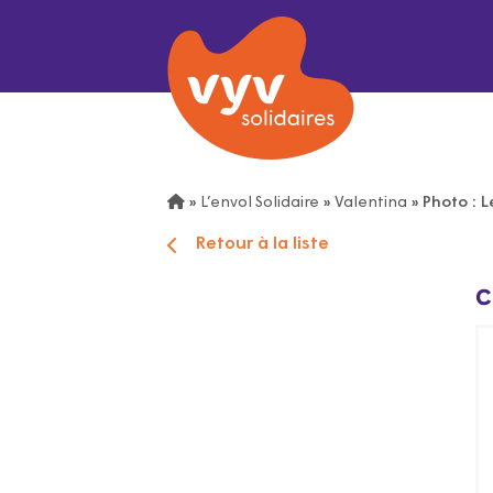
»
L’envol Solidaire
»
Valentina
»
Photo : L
Retour à la liste
C