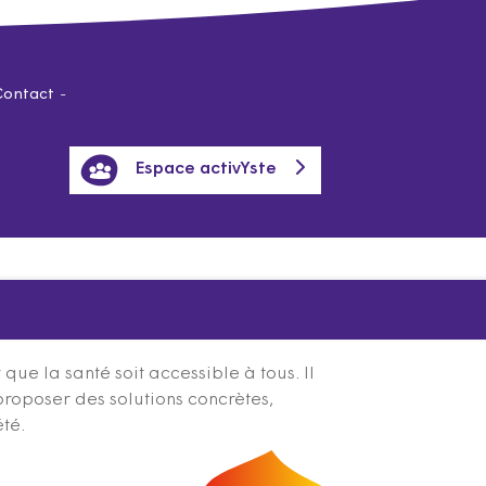
Contact
Espace activYste
ue la santé soit accessible à tous. Il
proposer des solutions concrètes,
été.