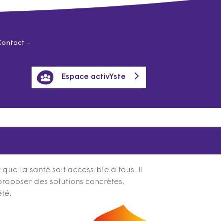
Contact
Espace activYste
ue la santé soit accessible à tous. Il
proposer des solutions concrètes,
été.