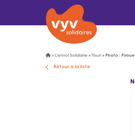
»
L’envol Solidaire
»
Youri
»
Photo : Piroue
Retour à la liste
N