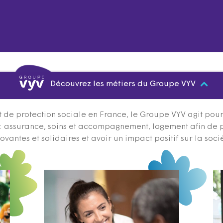
Découvrez les métiers du Groupe VYV
 de protection sociale en France, le Groupe VYV agit pour q
s : assurance, soins et accompagnement, logement afin de 
ovantes et solidaires et avoir un impact positif sur la soci