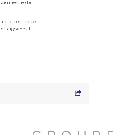
t permettre de
ègues à rejoindre
les cigognes !