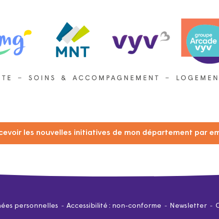
cevoir les nouvelles initiatives de mon département par em
ées personnelles
Accessibilité : non-conforme
Newsletter