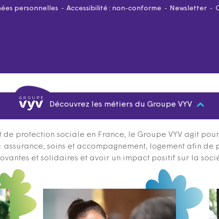
ées personnelles
Accessibilité : non-conforme
Newsletter
Découvrez les métiers du Groupe VYV
 de protection sociale en France, le Groupe VYV agit pour q
s : assurance, soins et accompagnement, logement afin de 
ovantes et solidaires et avoir un impact positif sur la soci