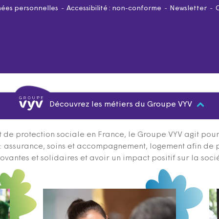
ées personnelles
Accessibilité : non-conforme
Newsletter
Découvrez les métiers du Groupe VYV
 de protection sociale en France, le Groupe VYV agit pour q
s : assurance, soins et accompagnement, logement afin de 
ovantes et solidaires et avoir un impact positif sur la soci