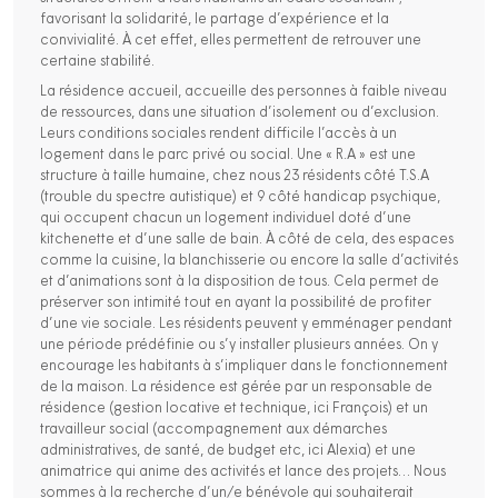
favorisant la solidarité, le partage d’expérience et la
convivialité. À cet effet, elles permettent de retrouver une
certaine stabilité.
La résidence accueil, accueille des personnes à faible niveau
de ressources, dans une situation d’isolement ou d’exclusion.
Leurs conditions sociales rendent difficile l’accès à un
logement dans le parc privé ou social. Une « R.A » est une
structure à taille humaine, chez nous 23 résidents côté T.S.A
(trouble du spectre autistique) et 9 côté handicap psychique,
qui occupent chacun un logement individuel doté d’une
kitchenette et d’une salle de bain. À côté de cela, des espaces
comme la cuisine, la blanchisserie ou encore la salle d’activités
et d’animations sont à la disposition de tous. Cela permet de
préserver son intimité tout en ayant la possibilité de profiter
d’une vie sociale. Les résidents peuvent y emménager pendant
une période prédéfinie ou s’y installer plusieurs années. On y
encourage les habitants à s’impliquer dans le fonctionnement
de la maison. La résidence est gérée par un responsable de
résidence (gestion locative et technique, ici François) et un
travailleur social (accompagnement aux démarches
administratives, de santé, de budget etc, ici Alexia) et une
animatrice qui anime des activités et lance des projets… Nous
sommes à la recherche d’un/e bénévole qui souhaiterait