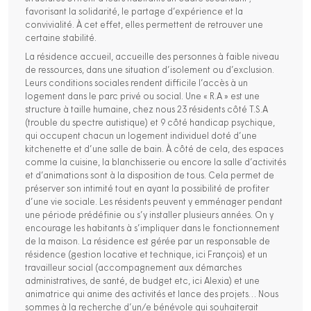
favorisant la solidarité, le partage d’expérience et la
convivialité. À cet effet, elles permettent de retrouver une
certaine stabilité.
La résidence accueil, accueille des personnes à faible niveau
de ressources, dans une situation d’isolement ou d’exclusion.
Leurs conditions sociales rendent difficile l’accès à un
logement dans le parc privé ou social. Une « R.A » est une
structure à taille humaine, chez nous 23 résidents côté T.S.A
(trouble du spectre autistique) et 9 côté handicap psychique,
qui occupent chacun un logement individuel doté d’une
kitchenette et d’une salle de bain. À côté de cela, des espaces
comme la cuisine, la blanchisserie ou encore la salle d’activités
et d’animations sont à la disposition de tous. Cela permet de
préserver son intimité tout en ayant la possibilité de profiter
d’une vie sociale. Les résidents peuvent y emménager pendant
une période prédéfinie ou s’y installer plusieurs années. On y
encourage les habitants à s’impliquer dans le fonctionnement
de la maison. La résidence est gérée par un responsable de
résidence (gestion locative et technique, ici François) et un
travailleur social (accompagnement aux démarches
administratives, de santé, de budget etc, ici Alexia) et une
animatrice qui anime des activités et lance des projets… Nous
sommes à la recherche d’un/e bénévole qui souhaiterait