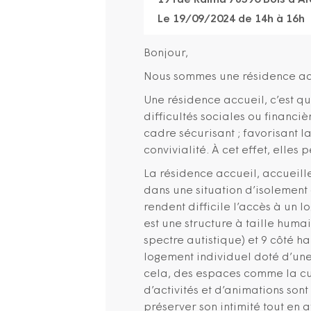
19 rue Raimu 78390 Bois d'Ar
Le 19/09/2024 de 14h à 16h
Bonjour,
Nous sommes une résidence ac
Une résidence accueil, c’est qu
difficultés sociales ou financiè
cadre sécurisant ; favorisant l
convivialité. À cet effet, elles
La résidence accueil, accueill
dans une situation d’isolement 
rendent difficile l’accès à un l
est une structure à taille humai
spectre autistique) et 9 côté 
logement individuel doté d’une 
cela, des espaces comme la cui
d’activités et d’animations son
préserver son intimité tout en a