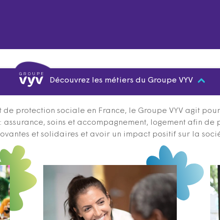
Découvrez les métiers du Groupe VYV
 de protection sociale en France, le Groupe VYV agit pour q
s : assurance, soins et accompagnement, logement afin de 
ovantes et solidaires et avoir un impact positif sur la soci