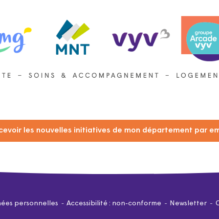
cevoir les nouvelles initiatives de mon département par em
ées personnelles
Accessibilité : non-conforme
Newsletter