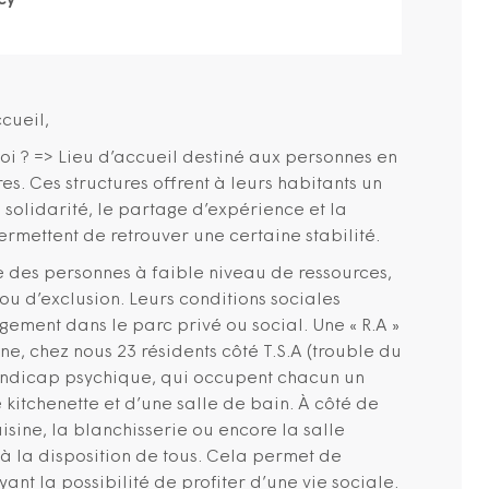
cy
cueil,
oi ? => Lieu d’accueil destiné aux personnes en
res. Ces structures offrent à leurs habitants un
a solidarité, le partage d’expérience et la
 permettent de retrouver une certaine stabilité.
e des personnes à faible niveau de ressources,
ou d’exclusion. Leurs conditions sociales
ogement dans le parc privé ou social. Une « R.A »
ne, chez nous 23 résidents côté T.S.A (trouble du
handicap psychique, qui occupent chacun un
kitchenette et d’une salle de bain. À côté de
sine, la blanchisserie ou encore la salle
t à la disposition de tous. Cela permet de
yant la possibilité de profiter d’une vie sociale.