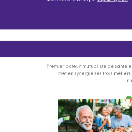
Réalisé avec passion par
Voyelle agence
Premier acteur mutualiste de santé et
met en synergie ses trois métier
inn