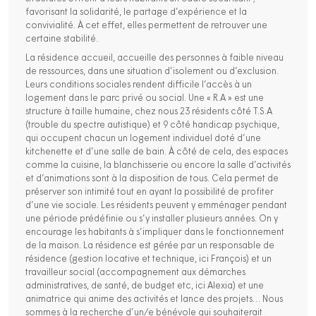
favorisant la solidarité, le partage d’expérience et la
convivialité. À cet effet, elles permettent de retrouver une
certaine stabilité.
La résidence accueil, accueille des personnes à faible niveau
de ressources, dans une situation d’isolement ou d’exclusion.
Leurs conditions sociales rendent difficile l’accès à un
logement dans le parc privé ou social. Une « R.A » est une
structure à taille humaine, chez nous 23 résidents côté T.S.A
(trouble du spectre autistique) et 9 côté handicap psychique,
qui occupent chacun un logement individuel doté d’une
kitchenette et d’une salle de bain. À côté de cela, des espaces
comme la cuisine, la blanchisserie ou encore la salle d’activités
et d’animations sont à la disposition de tous. Cela permet de
préserver son intimité tout en ayant la possibilité de profiter
d’une vie sociale. Les résidents peuvent y emménager pendant
une période prédéfinie ou s’y installer plusieurs années. On y
encourage les habitants à s’impliquer dans le fonctionnement
de la maison. La résidence est gérée par un responsable de
résidence (gestion locative et technique, ici François) et un
travailleur social (accompagnement aux démarches
administratives, de santé, de budget etc, ici Alexia) et une
animatrice qui anime des activités et lance des projets… Nous
sommes à la recherche d’un/e bénévole qui souhaiterait