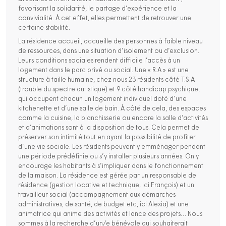
favorisant la solidarité, le partage d’expérience et la
convivialité. À cet effet, elles permettent de retrouver une
certaine stabilité.
La résidence accueil, accueille des personnes à faible niveau
de ressources, dans une situation d’isolement ou d’exclusion.
Leurs conditions sociales rendent difficile l’accès à un
logement dans le parc privé ou social. Une « R.A » est une
structure à taille humaine, chez nous 23 résidents côté T.S.A
(trouble du spectre autistique) et 9 côté handicap psychique,
qui occupent chacun un logement individuel doté d’une
kitchenette et d’une salle de bain. À côté de cela, des espaces
comme la cuisine, la blanchisserie ou encore la salle d’activités
et d’animations sont à la disposition de tous. Cela permet de
préserver son intimité tout en ayant la possibilité de profiter
d’une vie sociale. Les résidents peuvent y emménager pendant
une période prédéfinie ou s’y installer plusieurs années. On y
encourage les habitants à s’impliquer dans le fonctionnement
de la maison. La résidence est gérée par un responsable de
résidence (gestion locative et technique, ici François) et un
travailleur social (accompagnement aux démarches
administratives, de santé, de budget etc, ici Alexia) et une
animatrice qui anime des activités et lance des projets… Nous
sommes à la recherche d’un/e bénévole qui souhaiterait