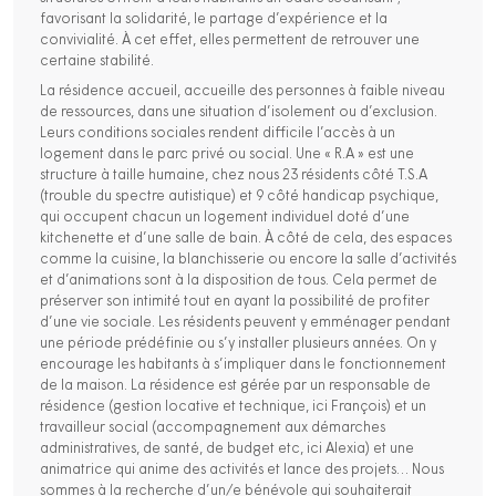
favorisant la solidarité, le partage d’expérience et la
convivialité. À cet effet, elles permettent de retrouver une
certaine stabilité.
La résidence accueil, accueille des personnes à faible niveau
de ressources, dans une situation d’isolement ou d’exclusion.
Leurs conditions sociales rendent difficile l’accès à un
logement dans le parc privé ou social. Une « R.A » est une
structure à taille humaine, chez nous 23 résidents côté T.S.A
(trouble du spectre autistique) et 9 côté handicap psychique,
qui occupent chacun un logement individuel doté d’une
kitchenette et d’une salle de bain. À côté de cela, des espaces
comme la cuisine, la blanchisserie ou encore la salle d’activités
et d’animations sont à la disposition de tous. Cela permet de
préserver son intimité tout en ayant la possibilité de profiter
d’une vie sociale. Les résidents peuvent y emménager pendant
une période prédéfinie ou s’y installer plusieurs années. On y
encourage les habitants à s’impliquer dans le fonctionnement
de la maison. La résidence est gérée par un responsable de
résidence (gestion locative et technique, ici François) et un
travailleur social (accompagnement aux démarches
administratives, de santé, de budget etc, ici Alexia) et une
animatrice qui anime des activités et lance des projets… Nous
sommes à la recherche d’un/e bénévole qui souhaiterait