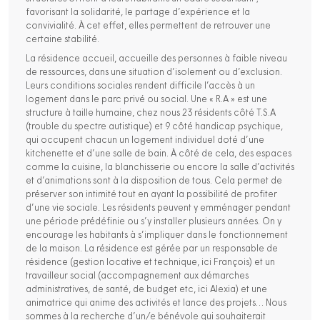
favorisant la solidarité, le partage d’expérience et la
convivialité. À cet effet, elles permettent de retrouver une
certaine stabilité.
La résidence accueil, accueille des personnes à faible niveau
de ressources, dans une situation d’isolement ou d’exclusion.
Leurs conditions sociales rendent difficile l’accès à un
logement dans le parc privé ou social. Une « R.A » est une
structure à taille humaine, chez nous 23 résidents côté T.S.A
(trouble du spectre autistique) et 9 côté handicap psychique,
qui occupent chacun un logement individuel doté d’une
kitchenette et d’une salle de bain. À côté de cela, des espaces
comme la cuisine, la blanchisserie ou encore la salle d’activités
et d’animations sont à la disposition de tous. Cela permet de
préserver son intimité tout en ayant la possibilité de profiter
d’une vie sociale. Les résidents peuvent y emménager pendant
une période prédéfinie ou s’y installer plusieurs années. On y
encourage les habitants à s’impliquer dans le fonctionnement
de la maison. La résidence est gérée par un responsable de
résidence (gestion locative et technique, ici François) et un
travailleur social (accompagnement aux démarches
administratives, de santé, de budget etc, ici Alexia) et une
animatrice qui anime des activités et lance des projets… Nous
sommes à la recherche d’un/e bénévole qui souhaiterait