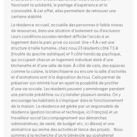
favorisant la solidarité, le partage d’expérience et la
convivialité. À cet effet, elles permettent de retrouver une
certaine stabilité.
La résidence accueil, accueille des personnes à faible niveau
de ressources, dans une situation d’isolement ou d’exclusion.
Leurs conditions sociales rendent difficile l’accès à un
logement dans le parc privé ou social. Une « R.A » est une
structure à taille humaine, chez nous 23 résidents côté T.S.A
(trouble du spectre autistique) et 9 côté handicap psychique,
qui occupent chacun un logement individuel doté d’une
kitchenette et d’une salle de bain. À côté de cela, des espaces
comme la cuisine, la blanchisserie ou encore la salle d’activités
et d’animations sont à la disposition de tous. Cela permet de
préserver son intimité tout en ayant la possibilité de profiter
d’une vie sociale. Les résidents peuvent y emménager pendant
une période prédéfinie ou s’y installer plusieurs années. On y
encourage les habitants à s’impliquer dans le fonctionnement
de la maison. La résidence est gérée par un responsable de
résidence (gestion locative et technique, ici François) et un
travailleur social (accompagnement aux démarches
administratives, de santé, de budget etc, ici Alexia) et une
animatrice qui anime des activités et lance des projets… Nous
sommes à la recherche d’un/e bénévole qui souhaiterait