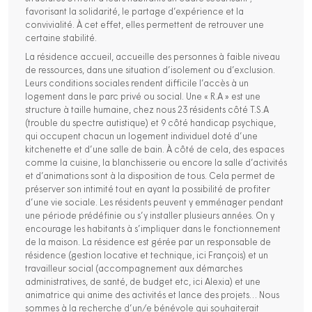
favorisant la solidarité, le partage d’expérience et la
convivialité. À cet effet, elles permettent de retrouver une
certaine stabilité.
La résidence accueil, accueille des personnes à faible niveau
de ressources, dans une situation d’isolement ou d’exclusion.
Leurs conditions sociales rendent difficile l’accès à un
logement dans le parc privé ou social. Une « R.A » est une
structure à taille humaine, chez nous 23 résidents côté T.S.A
(trouble du spectre autistique) et 9 côté handicap psychique,
qui occupent chacun un logement individuel doté d’une
kitchenette et d’une salle de bain. À côté de cela, des espaces
comme la cuisine, la blanchisserie ou encore la salle d’activités
et d’animations sont à la disposition de tous. Cela permet de
préserver son intimité tout en ayant la possibilité de profiter
d’une vie sociale. Les résidents peuvent y emménager pendant
une période prédéfinie ou s’y installer plusieurs années. On y
encourage les habitants à s’impliquer dans le fonctionnement
de la maison. La résidence est gérée par un responsable de
résidence (gestion locative et technique, ici François) et un
travailleur social (accompagnement aux démarches
administratives, de santé, de budget etc, ici Alexia) et une
animatrice qui anime des activités et lance des projets… Nous
sommes à la recherche d’un/e bénévole qui souhaiterait