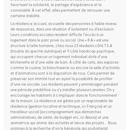
favorisant la solidarité, le partage d’expérience et la
convivialité. À cet effet, elles permettent de retrouver une
certaine stabilité.
La résidence accueil, accueille des personnes à faible niveau
de ressources, dans une situation d’isolement ou d’exclusion.
Leurs conditions sociales rendent difficile l’accès à un
logement dans le parc privé ou social. Une « R.A » est une
structure à taille humaine, chez nous 23 résidents côté T.S.A
(trouble du spectre autistique) et 9 côté handicap psychique,
qui occupent chacun un logement individuel doté d’une
kitchenette et d’une salle de bain. À côté de cela, des espaces
comme la cuisine, la blanchisserie ou encore la salle d’activités
et d’animations sont à la disposition de tous. Cela permet de
préserver son intimité tout en ayant la possibilité de profiter
d’une vie sociale. Les résidents peuvent y emménager pendant
une période prédéfinie ou s’y installer plusieurs années. On y
encourage les habitants à s’impliquer dans le fonctionnement
de la maison. La résidence est gérée par un responsable de
résidence (gestion locative et technique, ici François) et un
travailleur social (accompagnement aux démarches
administratives, de santé, de budget etc, ici Alexia) et une
animatrice qui anime des activités et lance des projets… Nous
sommes à la recherche d’un/e bénévole qui souhaiterait