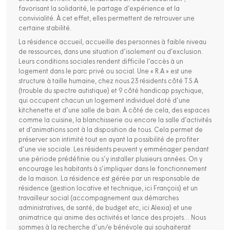
favorisant la solidarité, le partage d’expérience et la
convivialité. À cet effet, elles permettent de retrouver une
certaine stabilité.
La résidence accueil, accueille des personnes à faible niveau
de ressources, dans une situation d’isolement ou d’exclusion.
Leurs conditions sociales rendent difficile l’accès à un
logement dans le parc privé ou social. Une « R.A » est une
structure à taille humaine, chez nous 23 résidents côté T.S.A
(trouble du spectre autistique) et 9 côté handicap psychique,
qui occupent chacun un logement individuel doté d’une
kitchenette et d’une salle de bain. À côté de cela, des espaces
comme la cuisine, la blanchisserie ou encore la salle d’activités
et d’animations sont à la disposition de tous. Cela permet de
préserver son intimité tout en ayant la possibilité de profiter
d’une vie sociale. Les résidents peuvent y emménager pendant
une période prédéfinie ou s’y installer plusieurs années. On y
encourage les habitants à s’impliquer dans le fonctionnement
de la maison. La résidence est gérée par un responsable de
résidence (gestion locative et technique, ici François) et un
travailleur social (accompagnement aux démarches
administratives, de santé, de budget etc, ici Alexia) et une
animatrice qui anime des activités et lance des projets… Nous
sommes à la recherche d’un/e bénévole qui souhaiterait