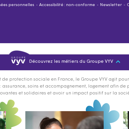
ées personnelles
Accessibilité : non-conforme
Newsletter
Découvrez les métiers du Groupe VYV
 de protection sociale en France, le Groupe VYV agit pour q
s : assurance, soins et accompagnement, logement afin de 
ovantes et solidaires et avoir un impact positif sur la soci