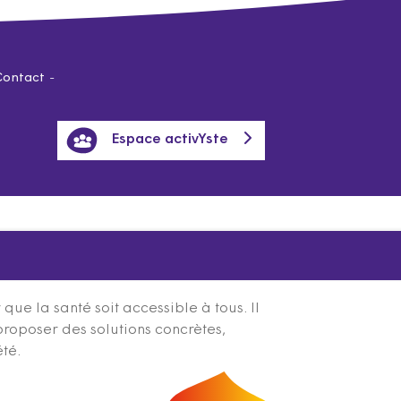
Contact
Espace activYste
ue la santé soit accessible à tous. Il
proposer des solutions concrètes,
été.