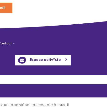
ail
Contact
Espace activYste
ue la santé soit accessible à tous. Il