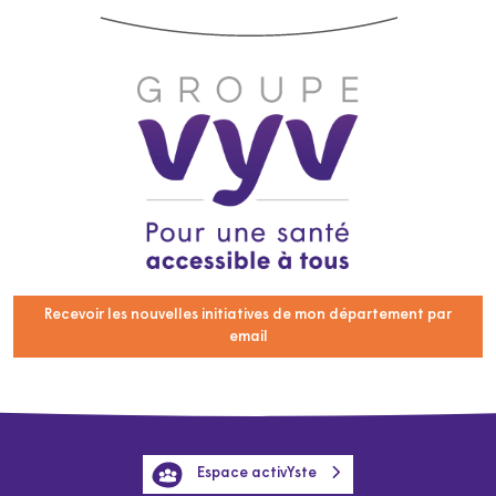
Recevoir les nouvelles initiatives de mon département par
email
Espace activYste