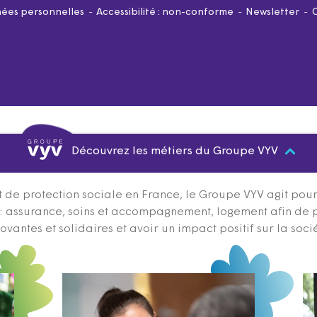
ées personnelles
Accessibilité : non-conforme
Newsletter
Découvrez les métiers du Groupe VYV
 de protection sociale en France, le Groupe VYV agit pour q
s : assurance, soins et accompagnement, logement afin de 
ovantes et solidaires et avoir un impact positif sur la soci