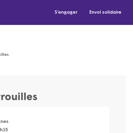
S’engager
Envol solidaire
illes
rouilles
gnes
6h15