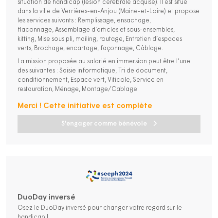
situation de handicap (lésion cérébrale acquise). Il est situé
dans la ville de Verrières-en-Anjou (Maine-et-Loire) et propose
les services suivants : Remplissage, ensachage,
flaconnage, Assemblage d’articles et sous-ensembles,
kitting, Mise sous pli, mailing, routage, Entretien d’espaces
verts, Brochage, encartage, façonnage, Câblage.
La mission proposée au salarié en immersion peut être l’une
des suivantes : Saisie informatique, Tri de document,
conditionnement, Espace vert, Viticole, Service en
restauration, Ménage, Montage/Cablage
Merci ! Cette initiative est complète
S'engager comme bénévole
DuoDay inversé
Osez le DuoDay inversé pour changer votre regard sur le
handicap !