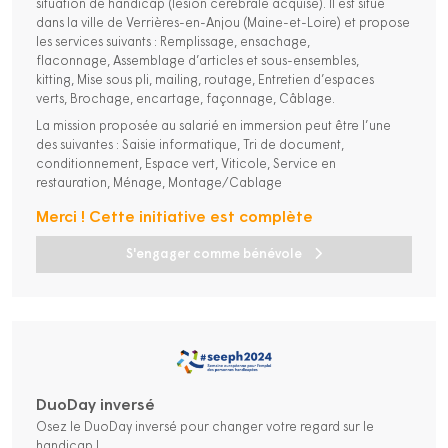
situation de handicap (lésion cérébrale acquise). Il est situé
dans la ville de Verrières-en-Anjou (Maine-et-Loire) et propose
les services suivants : Remplissage, ensachage,
flaconnage, Assemblage d’articles et sous-ensembles,
kitting, Mise sous pli, mailing, routage, Entretien d’espaces
verts, Brochage, encartage, façonnage, Câblage.
La mission proposée au salarié en immersion peut être l’une
des suivantes : Saisie informatique, Tri de document,
conditionnement, Espace vert, Viticole, Service en
restauration, Ménage, Montage/Cablage
Merci ! Cette initiative est complète
S'engager comme bénévole
DuoDay inversé
Osez le DuoDay inversé pour changer votre regard sur le
handicap !