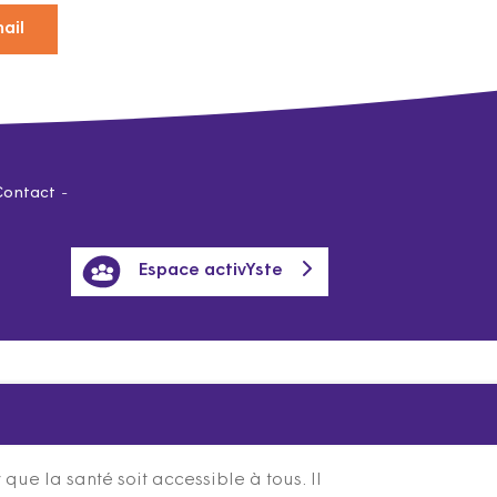
ail
Contact
Espace activYste
ue la santé soit accessible à tous. Il