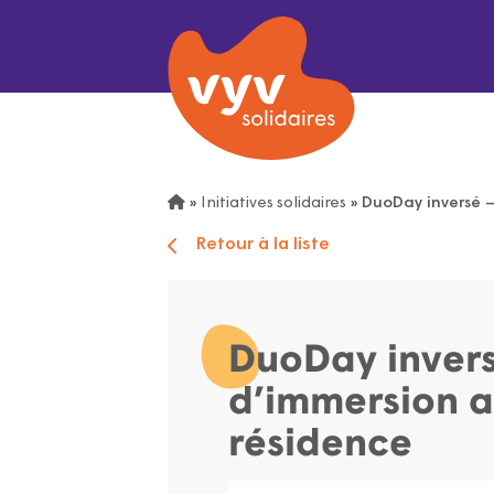
»
Initiatives solidaires
»
DuoDay inversé –
Retour à la liste
DuoDay inver
d’immersion a
résidence