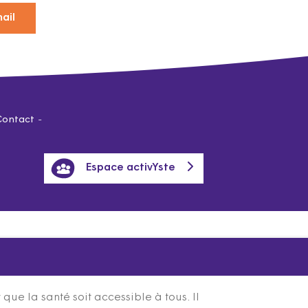
ail
Contact
Espace activYste
ue la santé soit accessible à tous. Il