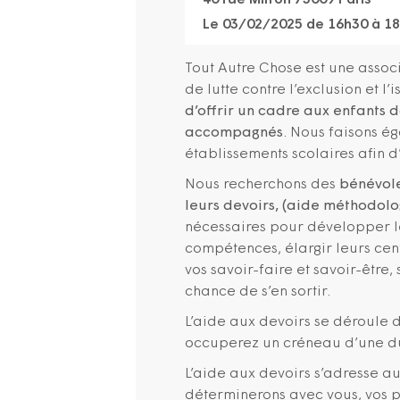
40 rue Milton 75009 Paris
Le 03/02/2025 de 16h30 à 1
Tout Autre Chose est une associ
de lutte contre l’exclusion et l’
d’offrir un cadre aux enfants d
accompagnés
. Nous faisons ég
établissements scolaires afin d’
Nous recherchons des
bénévol
leurs devoirs, (aide méthodol
nécessaires pour développer le
compétences, élargir leurs cent
vos savoir-faire et savoir-être,
chance de s’en sortir.
L’aide aux devoirs se déroule 
occuperez un créneau d’une du
L’aide aux devoirs s’adresse a
déterminerons avec vous, vos p