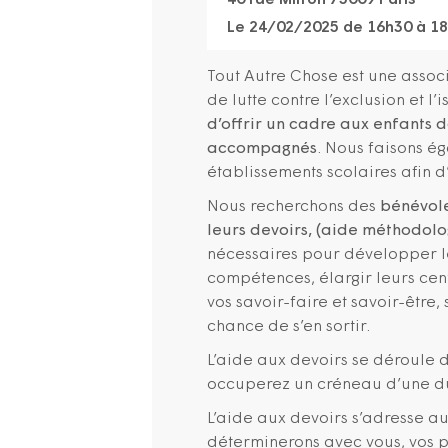
40 rue Milton 75009 Paris
Le 24/02/2025 de 16h30 à 1
Tout Autre Chose est une associ
de lutte contre l’exclusion et l’
d’offrir un cadre aux enfants d
accompagnés
. Nous faisons ég
établissements scolaires afin d’
Nous recherchons des
bénévol
leurs devoirs, (aide méthodol
nécessaires pour développer le
compétences, élargir leurs cent
vos savoir-faire et savoir-être,
chance de s’en sortir.
L’aide aux devoirs se déroule 
occuperez un créneau d’une du
L’aide aux devoirs s’adresse a
déterminerons avec vous, vos p