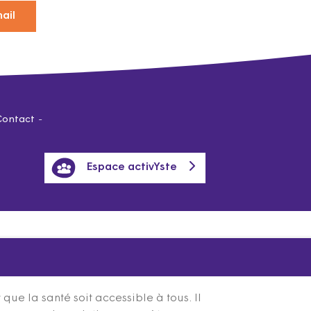
ail
Contact
Espace activYste
ue la santé soit accessible à tous. Il