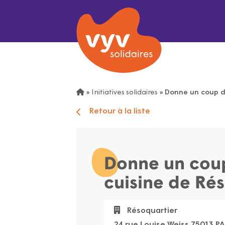
»
Initiatives solidaires
»
Donne un coup de
Retour à la liste
Donne un coup
cuisine de Ré
Résoquartier