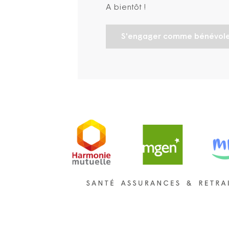
A bientôt !
S'engager comme bénévol