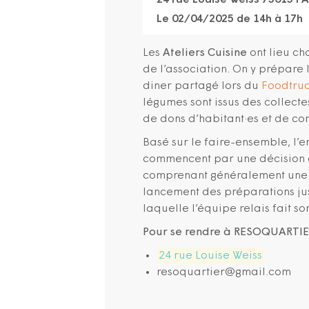
24 rue Louise Weiss 75013 PA
Le 02/04/2025 de 14h à 17h
Les
Ateliers Cuisine
ont lieu ch
de l’association. On y prépare 
diner partagé lors du
Foodtruc
légumes sont issus des collecte
de dons d’habitant·es et de c
Basé sur le faire-ensemble, l’en
commencent par une décision c
comprenant généralement une ent
lancement des préparations jusq
laquelle l’équipe relais fait s
Pour se rendre à RESOQUARTIER
24 rue Louise Weiss
resoquartier@gmail.com