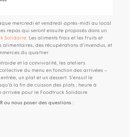
RIS
aque mercredi et vendredi après-midi au local
les repas qui seront ensuite proposés dans un
k Solidaire
. Les aliments frais et les fruits et
s alimentaires, des récupérations d’invendus, et
ommerces du quartier.
traide et la convivialité, les ateliers
ollective du menu en fonction des arrivées –
rée, un plat et un dessert. S’ensuit le
u’à la fin de cuisson des plats ; heure à
on arrivée pour le Foodtruck Solidaire.
 ou nous poser des questions :