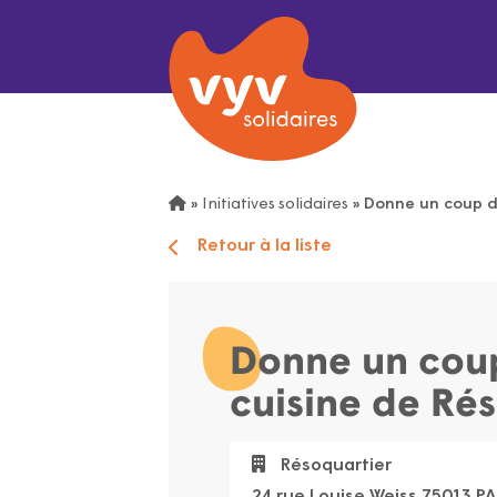
»
Initiatives solidaires
»
Donne un coup de
Retour à la liste
Donne un coup
cuisine de Ré
Résoquartier