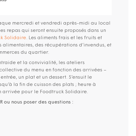
RIS
aque mercredi et vendredi après-midi au local
les repas qui seront ensuite proposés dans un
k Solidaire
. Les aliments frais et les fruits et
s alimentaires, des récupérations d’invendus, et
ommerces du quartier.
traide et la convivialité, les ateliers
ollective du menu en fonction des arrivées –
rée, un plat et un dessert. S’ensuit le
u’à la fin de cuisson des plats ; heure à
on arrivée pour le Foodtruck Solidaire.
 ou nous poser des questions :