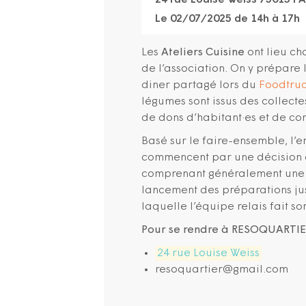
24 rue Louise Weiss 75013 PA
Le 02/07/2025 de 14h à 17h
Les
Ateliers Cuisine
ont lieu ch
de l’association. On y prépare 
diner partagé lors du
Foodtruc
légumes sont issus des collecte
de dons d’habitant·es et de c
Basé sur le faire-ensemble, l’en
commencent par une décision c
comprenant généralement une ent
lancement des préparations jusq
laquelle l’équipe relais fait s
Pour se rendre à RESOQUARTIER
24 rue Louise Weiss
resoquartier@gmail.com