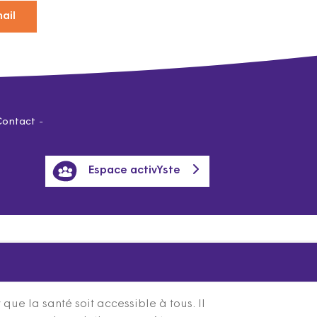
ail
Contact
Espace activYste
ue la santé soit accessible à tous. Il