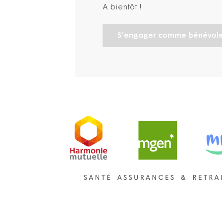
A bientôt !
S'engager comme bénévol