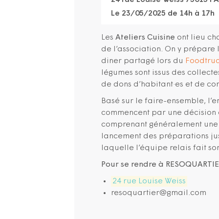
24 rue Louise Weiss 75013 PA
Le 23/05/2025 de 14h à 17h
Les
Ateliers Cuisine
ont lieu ch
de l’association. On y prépare 
diner partagé lors du
Foodtruc
légumes sont issus des collecte
de dons d’habitant·es et de c
Basé sur le faire-ensemble, l’en
commencent par une décision c
comprenant généralement une ent
lancement des préparations jusq
laquelle l’équipe relais fait s
Pour se rendre à RESOQUARTIER
24 rue Louise Weiss
resoquartier@gmail.com