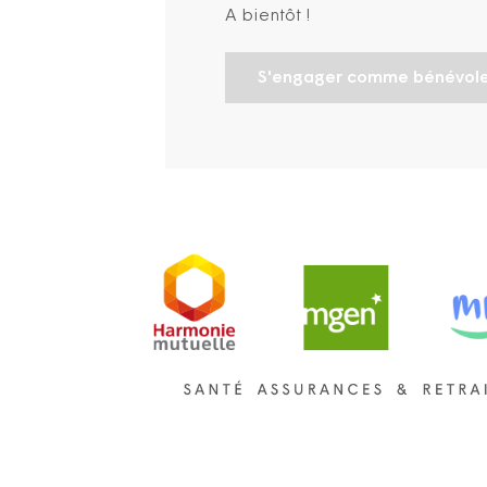
A bientôt !
S'engager comme bénévol