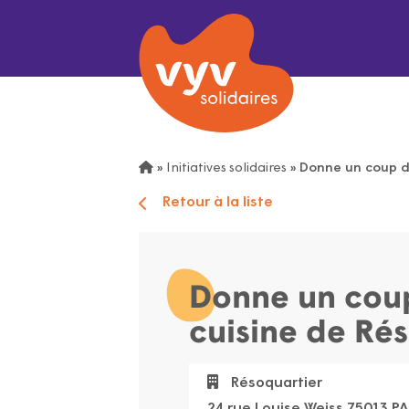
»
Initiatives solidaires
»
Donne un coup de
Retour à la liste
Donne un coup
cuisine de Ré
Résoquartier