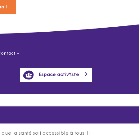
ail
Contact
Espace activYste
ue la santé soit accessible à tous. Il