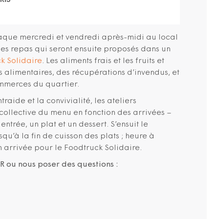
RIS
aque mercredi et vendredi après-midi au local
les repas qui seront ensuite proposés dans un
k Solidaire
. Les aliments frais et les fruits et
s alimentaires, des récupérations d’invendus, et
ommerces du quartier.
traide et la convivialité, les ateliers
ollective du menu en fonction des arrivées –
rée, un plat et un dessert. S’ensuit le
u’à la fin de cuisson des plats ; heure à
on arrivée pour le Foodtruck Solidaire.
 ou nous poser des questions :