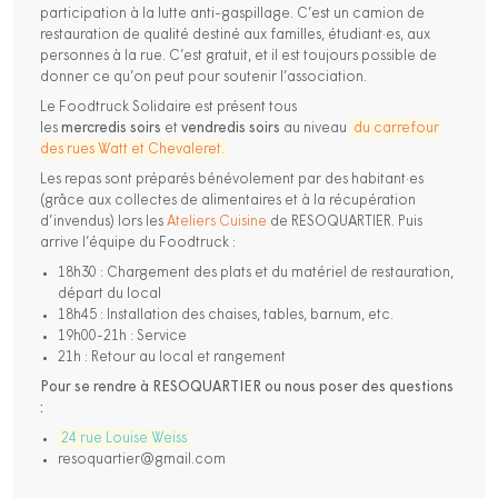
participation à la lutte anti-gaspillage. C’est un camion de
restauration de qualité destiné aux familles, étudiant·es, aux
personnes à la rue. C’est gratuit, et il est toujours possible de
donner ce qu’on peut pour soutenir l’association.
Le Foodtruck Solidaire est présent tous
les
mercredis
soirs
et
vendredis
soirs
au niveau
du carrefour
des rues Watt et Chevaleret
.
Les repas sont préparés bénévolement par des habitant·es
(grâce aux collectes de alimentaires et à la récupération
d’invendus) lors les
Ateliers Cuisine
de RESOQUARTIER. Puis
arrive l’équipe du Foodtruck :
18h30 : Chargement des plats et du matériel de restauration,
départ du local
18h45 : Installation des chaises, tables, barnum, etc.
19h00-21h : Service
21h : Retour au local et rangement
Pour se rendre à RESOQUARTIER ou nous poser des questions
:
24 rue Louise Weiss
resoquartier@gmail.com