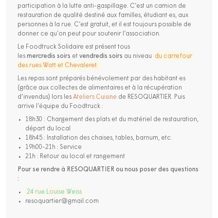
participation à la lutte anti-gaspillage. C’est un camion de
restauration de qualité destiné aux familles, étudiant·es, aux
personnes à la rue. C’est gratuit, et il est toujours possible de
donner ce qu’on peut pour soutenir l’association.
Le Foodtruck Solidaire est présent tous
les
mercredis
soirs
et
vendredis
soirs
au niveau
du carrefour
des rues Watt et Chevaleret
.
Les repas sont préparés bénévolement par des habitant·es
(grâce aux collectes de alimentaires et à la récupération
d’invendus) lors les
Ateliers Cuisine
de RESOQUARTIER. Puis
arrive l’équipe du Foodtruck :
18h30 : Chargement des plats et du matériel de restauration,
départ du local
18h45 : Installation des chaises, tables, barnum, etc.
19h00-21h : Service
21h : Retour au local et rangement
Pour se rendre à RESOQUARTIER ou nous poser des questions
:
24 rue Louise Weiss
resoquartier@gmail.com