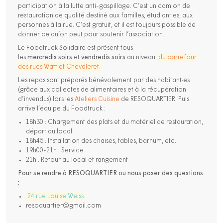
participation à la lutte anti-gaspillage. C’est un camion de
restauration de qualité destiné aux familles, étudiant·es, aux
personnes à la rue. C’est gratuit, et il est toujours possible de
donner ce qu’on peut pour soutenir l’association.
Le Foodtruck Solidaire est présent tous
les
mercredis
soirs
et
vendredis
soirs
au niveau
du carrefour
des rues Watt et Chevaleret
.
Les repas sont préparés bénévolement par des habitant·es
(grâce aux collectes de alimentaires et à la récupération
d’invendus) lors les
Ateliers Cuisine
de RESOQUARTIER. Puis
arrive l’équipe du Foodtruck :
18h30 : Chargement des plats et du matériel de restauration,
départ du local
18h45 : Installation des chaises, tables, barnum, etc.
19h00-21h : Service
21h : Retour au local et rangement
Pour se rendre à RESOQUARTIER ou nous poser des questions
:
24 rue Louise Weiss
resoquartier@gmail.com