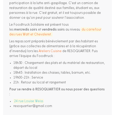
participation à la lutte anti-gaspillage. C’est un camion de
restauration de qualité destiné aux familles, étudiant·es, aux
personnes à la rue. C’est gratuit, et il est toujours possible de
donner ce qu’on peut pour soutenir l’association.
Le Foodtruck Solidaire est présent tous
les
mercredis
soirs
et
vendredis
soirs
au niveau
du carrefour
des rues Watt et Chevaleret
.
Les repas sont préparés bénévolement par des habitant·es
(grâce aux collectes de alimentaires et à la récupération
d’invendus) lors les
Ateliers Cuisine
de RESOQUARTIER. Puis
arrive l’équipe du Foodtruck :
18h30 : Chargement des plats et du matériel de restauration,
départ du local
18h45 : Installation des chaises, tables, barnum, etc.
19h00-21h : Service
21h : Retour au local et rangement
Pour se rendre à RESOQUARTIER ou nous poser des questions
:
24 rue Louise Weiss
resoquartier@gmail.com