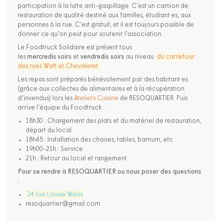
participation à la lutte anti-gaspillage. C’est un camion de
restauration de qualité destiné aux familles, étudiant·es, aux
personnes à la rue. C’est gratuit, et il est toujours possible de
donner ce qu’on peut pour soutenir l’association.
Le Foodtruck Solidaire est présent tous
les
mercredis
soirs
et
vendredis
soirs
au niveau
du carrefour
des rues Watt et Chevaleret
.
Les repas sont préparés bénévolement par des habitant·es
(grâce aux collectes de alimentaires et à la récupération
d’invendus) lors les
Ateliers Cuisine
de RESOQUARTIER. Puis
arrive l’équipe du Foodtruck :
18h30 : Chargement des plats et du matériel de restauration,
départ du local
18h45 : Installation des chaises, tables, barnum, etc.
19h00-21h : Service
21h : Retour au local et rangement
Pour se rendre à RESOQUARTIER ou nous poser des questions
:
24 rue Louise Weiss
resoquartier@gmail.com