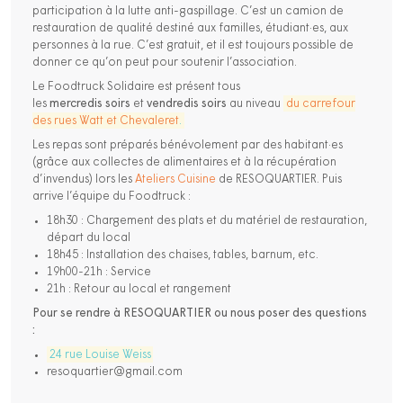
participation à la lutte anti-gaspillage. C’est un camion de
restauration de qualité destiné aux familles, étudiant·es, aux
personnes à la rue. C’est gratuit, et il est toujours possible de
donner ce qu’on peut pour soutenir l’association.
Le Foodtruck Solidaire est présent tous
les
mercredis
soirs
et
vendredis
soirs
au niveau
du carrefour
des rues Watt et Chevaleret
.
Les repas sont préparés bénévolement par des habitant·es
(grâce aux collectes de alimentaires et à la récupération
d’invendus) lors les
Ateliers Cuisine
de RESOQUARTIER. Puis
arrive l’équipe du Foodtruck :
18h30 : Chargement des plats et du matériel de restauration,
départ du local
18h45 : Installation des chaises, tables, barnum, etc.
19h00-21h : Service
21h : Retour au local et rangement
Pour se rendre à RESOQUARTIER ou nous poser des questions
:
24 rue Louise Weiss
resoquartier@gmail.com