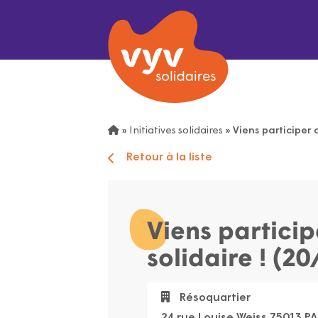
»
Initiatives solidaires
»
Viens participer 
Retour à la liste
Viens partici
solidaire ! (2
Résoquartier