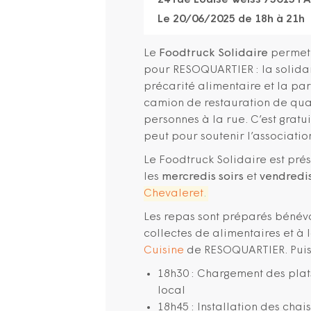
24 rue Louise Weiss 75013 PA
Le 20/06/2025 de 18h à 21h
Le
Foodtruck Solidaire
permet d
pour RESOQUARTIER : la solidari
précarité alimentaire et la part
camion de restauration de qual
personnes à la rue. C’est gratui
peut pour soutenir l’associatio
Le Foodtruck Solidaire est prés
les
mercredis
soirs
et
vendredi
Chevaleret
.
Les repas sont préparés bénév
collectes de alimentaires et à 
Cuisine
de RESOQUARTIER. Puis 
18h30 : Chargement des plat
local
18h45 : Installation des chai