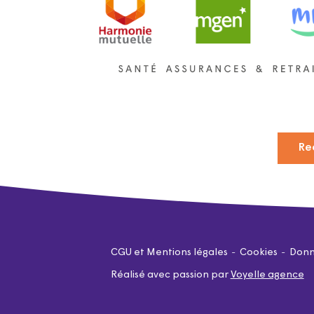
Re
CGU et Mentions légales
Cookies
Donn
Réalisé avec passion par
Voyelle agence