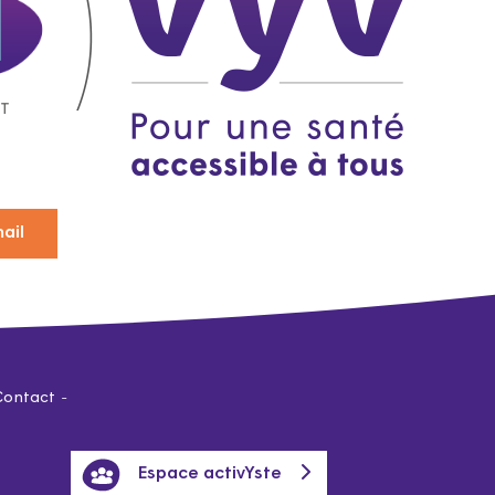
ail
Contact
Espace activYste