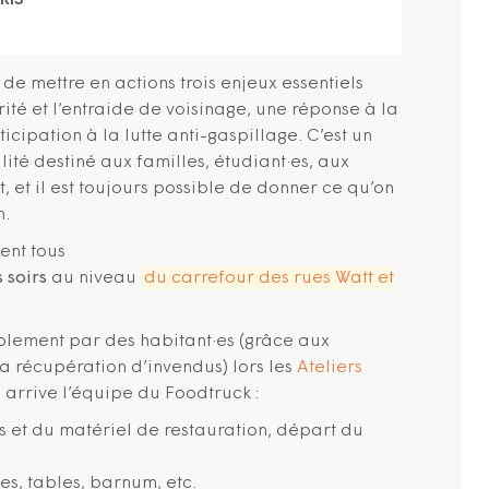
RIS
e mettre en actions trois enjeux essentiels
té et l’entraide de voisinage, une réponse à la
icipation à la lutte anti-gaspillage. C’est un
ité destiné aux familles, étudiant·es, aux
t, et il est toujours possible de donner ce qu’on
n.
ent tous
s
soirs
au niveau
du carrefour des rues Watt et
olement par des habitant·es (grâce aux
la récupération d’invendus) lors les
Ateliers
arrive l’équipe du Foodtruck :
s et du matériel de restauration, départ du
ses, tables, barnum, etc.