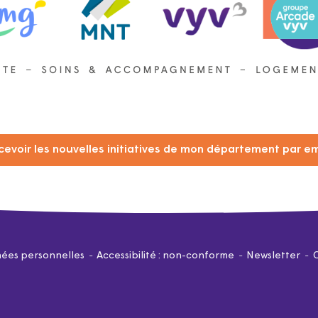
cevoir les nouvelles initiatives de mon département par em
ées personnelles
Accessibilité : non-conforme
Newsletter