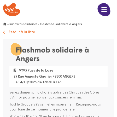
»
Initiatives solidaires
»
Flashmob solidaire à Angers
Retour à la liste
Flashmob solidaire à
Angers
VYV3 Pays de la Loire
29 Rue Auguste Gautier 49100 ANGERS
Le 14/10/2025 de 13h30 à 14h
Venez danser sur la chorégraphie des Cliniques des Côtes
d’Armor pour sensibiliser aux cancers féminins.
Tout le Groupe VYV se met en mouvement. Rejoignez-nous
pour faire de ce moment une grande fête.
RDV le 14/10 à 13h30
sur le parvis du bâtiment ou au 7eme