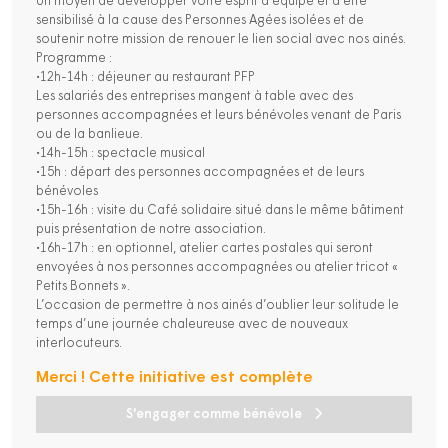
Un moyen de développer votre esprit d’équipe et d’être
sensibilisé à la cause des Personnes Agées isolées et de
soutenir notre mission de renouer le lien social avec nos ainés.
Programme :
•12h-14h : déjeuner au restaurant PFP
Les salariés des entreprises mangent à table avec des
personnes accompagnées et leurs bénévoles venant de Paris
ou de la banlieue.
•14h-15h : spectacle musical
•15h : départ des personnes accompagnées et de leurs
bénévoles
•15h-16h : visite du Café solidaire situé dans le même bâtiment
puis présentation de notre association.
•16h-17h : en optionnel, atelier cartes postales qui seront
envoyées à nos personnes accompagnées ou atelier tricot «
Petits Bonnets ».
L’occasion de permettre à nos ainés d’oublier leur solitude le
temps d’une journée chaleureuse avec de nouveaux
interlocuteurs.
Merci ! Cette initiative est complète
S'engager comme bénévole