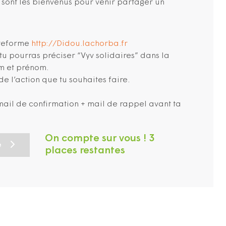
s sont les bienvenus pour venir partager un
ateforme
http://Didou.lachorba.fr
tu pourras préciser “Vyv solidaires” dans la
m et prénom.
 de l’action que tu souhaites faire.
n mail de confirmation + mail de rappel avant ta
On compte sur vous ! 3
e
places restantes