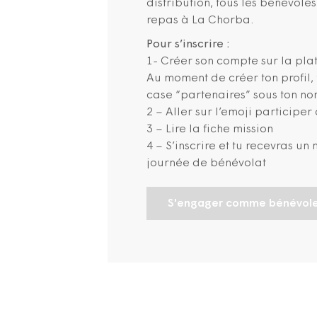
distribution, tous les bénévole
repas à La Chorba.
Pour s’inscrire :
1- Créer son compte sur la pl
Au moment de créer ton profil, 
case “partenaires” sous ton no
2 – Aller sur l’emoji participer
3 – Lire la fiche mission
4 – S’inscrire et tu recevras u
journée de bénévolat
S'engager comme bénévol