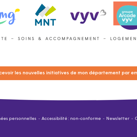
cevoir les nouvelles initiatives de mon département par em
ées personnelles
Accessibilité : non-conforme
Newsletter