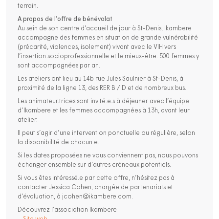
terrain.
A propos de l’offre de bénévolat
Au sein de son centre d’accueil de jour à St-Denis, Ikambere
accompagne des femmes en situation de grande vulnérabilité
(précarité, violences, isolement) vivant avec le VIH vers
l’insertion socioprofessionnelle et le mieux-être. 500 femmes y
sont accompagnées par an.
Les ateliers ont lieu au 14b rue Jules Saulnier à St-Denis, à
proximité de la ligne 13, des RER B / D et de nombreux bus.
Les animateur.trices sont invité.e.s à déjeuner avec l’équipe
d’Ikambere et les femmes accompagnées à 13h, avant leur
atelier.
Il peut s’agir d’une intervention ponctuelle ou régulière, selon
la disponibilité de chacun.e.
Si les dates proposées ne vous conviennent pas, nous pouvons
échanger ensemble sur d’autres créneaux potentiels.
Si vous êtes intéressé.e par cette offre, n’hésitez pas à
contacter Jessica Cohen, chargée de partenariats et
d’évaluation, à jcohen@ikambere.com.
Découvrez l’association Ikambere