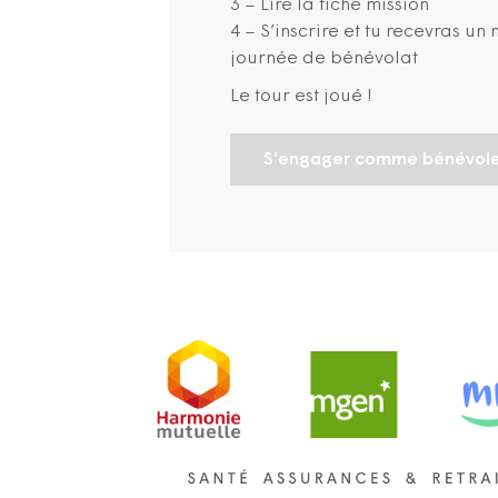
3 – Lire la fiche mission
4 – S’inscrire et tu recevras u
journée de bénévolat
Le tour est joué !
S'engager comme bénévol