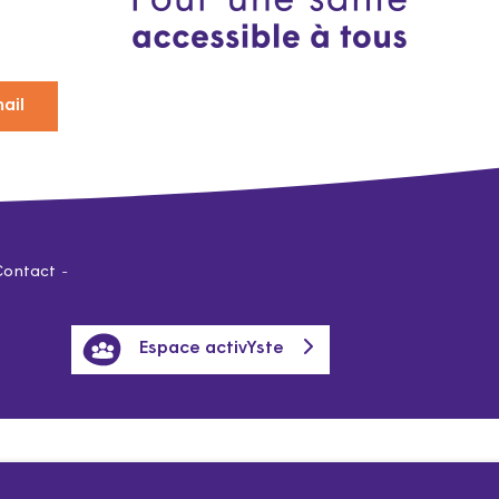
ail
Contact
Espace activYste