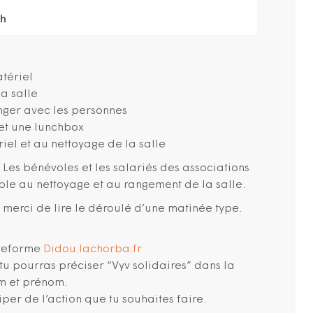
2h
tériel
la salle
ger avec les personnes
 et une lunchbox
el et au nettoyage de la salle
. Les bénévoles et les salariés des associations
ble au nettoyage et au rangement de la salle.
n merci de lire le déroulé d’une matinée type.
ateforme
Didou.lachorba.fr
tu pourras préciser “Vyv solidaires” dans la
m et prénom.
iper de l’action que tu souhaites faire.