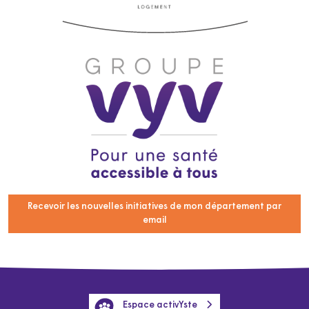
Recevoir les nouvelles initiatives de mon département par
email
Espace activYste