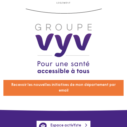
Recevoir les nouvelles initiatives de mon département par
email
Espace activYste