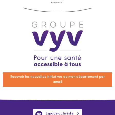
Recevoir les nouvelles initiatives de mon département par
email
Espace activYste