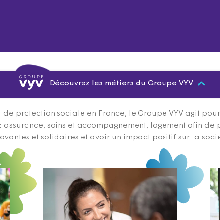
Découvrez les métiers du Groupe VYV
 de protection sociale en France, le Groupe VYV agit pour q
s : assurance, soins et accompagnement, logement afin de 
ovantes et solidaires et avoir un impact positif sur la soci