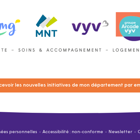
cevoir les nouvelles initiatives de mon département par em
ées personnelles
Accessibilité : non-conforme
Newsletter