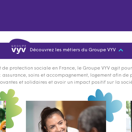
Découvrez les métiers du Groupe VYV
 de protection sociale en France, le Groupe VYV agit pour q
s : assurance, soins et accompagnement, logement afin de 
ovantes et solidaires et avoir un impact positif sur la soci