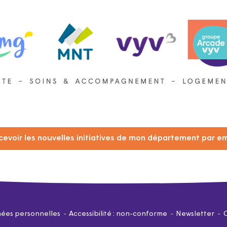
cevoir les nouvelles initiatives de mon département par em
ées personnelles
Accessibilité : non-conforme
Newsletter